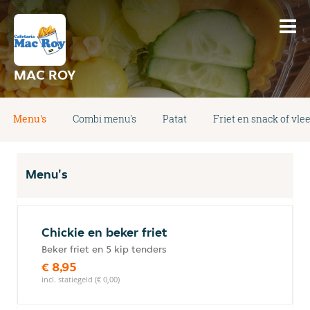
MAC ROY
Menu's
Combi menu's
Patat
Friet en snack of vlee
Menu's
Chickie en beker friet
Beker friet en 5 kip tenders
€ 8,95
incl. statiegeld (€ 0,00)