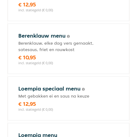
€ 12,95
incl. statiegeld (€ 0,00)
Berenklauw menu
Berenklauw, elke dag vers gemaakt,
satesaus, friet en rauwkost
€ 10,95
incl. statiegeld (€ 0,00)
Loempia speciaal menu
Met gebakken ei en saus na keuze
€ 12,95
incl. statiegeld (€ 0,00)
Loempia menu