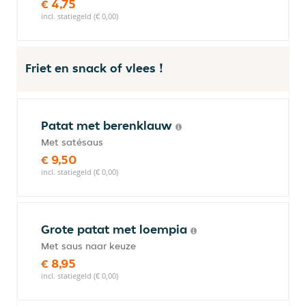
€ 4,75
incl. statiegeld (€ 0,00)
Friet en snack of vlees !
Patat met berenklauw
Met satésaus
€ 9,50
incl. statiegeld (€ 0,00)
Grote patat met loempia
Met saus naar keuze
€ 8,95
incl. statiegeld (€ 0,00)