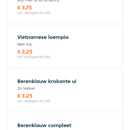
Kip met ui en krokant
€ 3,75
incl. statiegeld (€ 0,00)
Vietnamese loempia
Met kip
€ 2,25
incl. statiegeld (€ 0,00)
Berenklauw krokante ui
Zo lekker
€ 3,25
incl. statiegeld (€ 0,00)
Berenklauw compleet