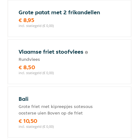
Grote patat met 2 frikandellen
€ 8,95
incl. statiegeld (€ 0,00)
Vlaamse friet stoofvlees
Rundvlees
€ 8,50
incl. statiegeld (€ 0,00)
Bali
Grote friet met kipreepjes satesaus
oosterse uien Boven op de friet
€ 10,50
incl. statiegeld (€ 0,00)