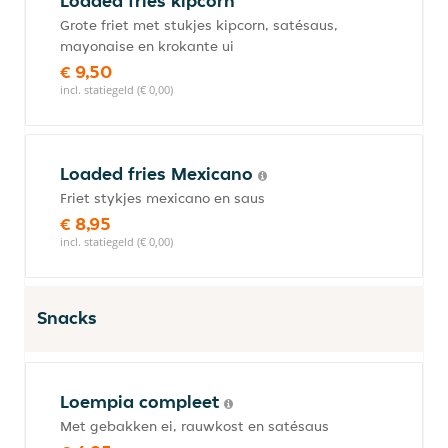
Loaded fries kipcorn
Grote friet met stukjes kipcorn, satésaus,
mayonaise en krokante ui
€ 9,50
incl. statiegeld (€ 0,00)
Loaded fries Mexicano
Friet stykjes mexicano en saus
€ 8,95
incl. statiegeld (€ 0,00)
Snacks
Loempia compleet
Met gebakken ei, rauwkost en satésaus