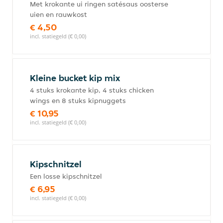
Met krokante ui ringen satésaus oosterse
uien en rauwkost
€ 4,50
incl. statiegeld (€ 0,00)
Kleine bucket kip mix
4 stuks krokante kip, 4 stuks chicken
wings en 8 stuks kipnuggets
€ 10,95
incl. statiegeld (€ 0,00)
Kipschnitzel
Een losse kipschnitzel
€ 6,95
incl. statiegeld (€ 0,00)