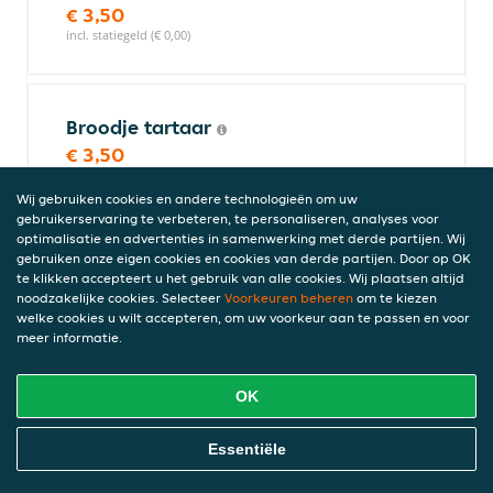
€ 3,50
incl. statiegeld (€ 0,00)
Broodje tartaar
€ 3,50
incl. statiegeld (€ 0,00)
Wij gebruiken cookies en andere technologieën om uw
gebruikerservaring te verbeteren, te personaliseren, analyses voor
optimalisatie en advertenties in samenwerking met derde partijen. Wij
gebruiken onze eigen cookies en cookies van derde partijen. Door op OK
Broodje tartaar speciaal
te klikken accepteert u het gebruik van alle cookies. Wij plaatsen altijd
Met ei, ui en mayonaise
noodzakelijke cookies. Selecteer
Voorkeuren beheren
om te kiezen
welke cookies u wilt accepteren, om uw voorkeur aan te passen en voor
€ 4,25
meer informatie.
incl. statiegeld (€ 0,00)
OK
Broodje bal uit jus
Online Eten Bestellen
Essentiële
€ 3,95
incl. statiegeld (€ 0,00)